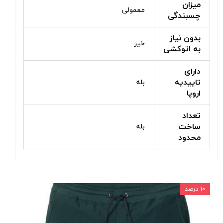
میزان
معمولی
چسبندگی
بدون نیاز
خیر
به اتوکشی
دارای
تاییدیه
بله
اروپا
تعداد
ساخت
بله
محدود
۱۰ درصد