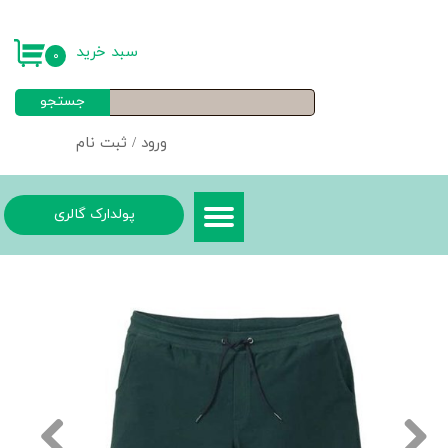
حساب کاربری من
سبد خرید
۰
تغییر گذر واژه
جستجو
سفارشات
ورود
/
ثبت نام
خروج از حساب کاربری
پولدارک گالری