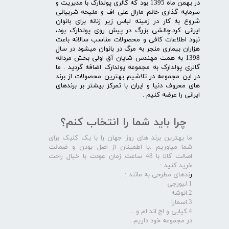
در بهمن ماه 1395 بود که گالری پولدارک با مدیریت و
سرمایه گذاری خانم مارال علی اف و ملیحه شربیانی
شروع به کار در زمینه لباس زیر زنانه برای بانوان
ایرانی کرد.چالشی بزرگ در پیش روی پولدارک بود،
نبود اطلاعات کافی و محصولات مناسب سالانه باعث
هزاران بیماری منجر به مرگ در بانوان میشود در سال
1398 به همت مهندس شایان آق اولی بخش مردانه
گالری پولدارک به مجموعه پولدارک اضافه گردید . ما
در این مجموعه در تلاشیم بهترین محصولات از برند
های معروف دنیا و ایران با تمرکز بیشتر بر برندهای
ایرانی را عرضه کنیم .​​​​​​​
چرا باید شما را انتخاب کنم؟
ما بهترین برند های روز جهان را با یک کلیک برای
شما میاوریم .با اطمینان از اصل بودن و ضمانت
اصالت کالا با 48 ساعت زمان عودت با خیال راحت
خرید کنید :
ر
ندهای مطرحی به مانند :
1.لیورجی
2.انوشه
3.اسمارا
4.کیابی و اچ اند ام و ...
در مجموعه خود داریم .​​​​​​​