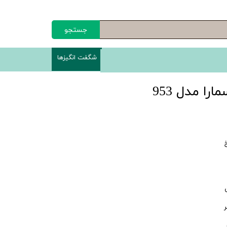
جستجو
شگفت انگیزها
را مدل 953