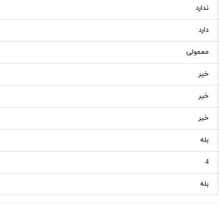
ندارد
دارد
معمولی
خیر
خیر
خیر
بله
4
بله