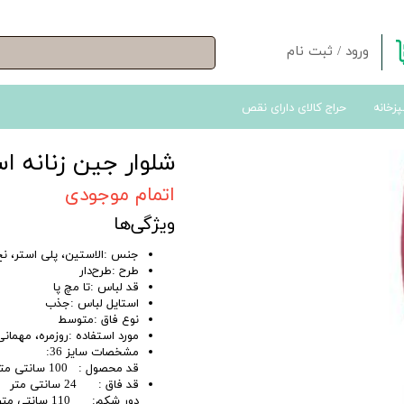
ورود
/
ثبت نام
حساب کاربری من
پزخانه
حراج کالای دارای نقص
تغییر گذر واژه
سفارشات
شلوار جین زنانه اسما
خروج از حساب کاربری
اتمام موجودی
ویژگی‌ها
جنس :الاستین، پلی استر، نخ
طرح :طرح‌دار
قد لباس :تا مچ پا
استایل لباس :جذب
نوع فاق :متوسط
مورد استفاده :روزمره، مهمانی
مشخصات سایز 36:
قد محصول : 100 سانتی متر
قد فاق : 24 سانتی متر
دور شکم: 110 سانتی متر