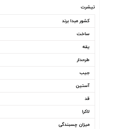
تیشرت
کشور مبدا برند
ساخت
یقه
طرحدار
جیب
آستین
قد
لاکرا
میزان چسبندگی