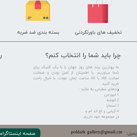
تخفیف های باورنکردنی
بسته بندی ضد ضربه
چرا باید شما را انتخاب کنم؟
ر
ما بهترین برند های روز جهان را با یک کلیک برای
شما میاوریم .با اطمینان از اصل بودن و ضمانت
اصالت کالا با 48 ساعت زمان عودت با خیال راحت
خرید کنید :
ر
ندهای مطرحی به مانند :
1.لیورجی
2.انوشه
3.اسمارا
4.کیابی و اچ اند ام و ...
در مجموعه خود داریم .​​​​​​​
​​​poldark gallery@gmail.cm
میل:
صفحه اینستاگرام 