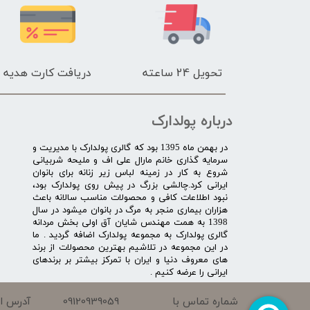
تحویل 24 ساعته
دریافت کارت هدیه
درباره پولدارک
در بهمن ماه 1395 بود که گالری پولدارک با مدیریت و
سرمایه گذاری خانم مارال علی اف و ملیحه شربیانی
شروع به کار در زمینه لباس زیر زنانه برای بانوان
ایرانی کرد.چالشی بزرگ در پیش روی پولدارک بود،
نبود اطلاعات کافی و محصولات مناسب سالانه باعث
هزاران بیماری منجر به مرگ در بانوان میشود در سال
1398 به همت مهندس شایان آق اولی بخش مردانه
گالری پولدارک به مجموعه پولدارک اضافه گردید . ما
در این مجموعه در تلاشیم بهترین محصولات از برند
های معروف دنیا و ایران با تمرکز بیشتر بر برندهای
ایرانی را عرضه کنیم .​​​​​​​
09120939059
شماره تماس با
آدرس ای