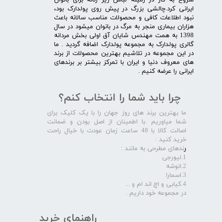
شروع به کار در زمینه لباس زیر زنانه برای بانوان
ایرانی کرد.چالشی بزرگ در پیش روی پولدارک بود،
نبود اطلاعات کافی و محصولات مناسب سالانه باعث
هزاران بیماری منجر به مرگ در بانوان میشود در سال
1398 به همت مهندس شایان آق اولی بخش مردانه
گالری پولدارک به مجموعه پولدارک اضافه گردید . ما
در این مجموعه در تلاشیم بهترین محصولات از برند
های معروف دنیا و ایران با تمرکز بیشتر بر برندهای
ایرانی را عرضه کنیم .​​​​​​​
چرا باید شما را انتخاب کنم؟
ما بهترین برند های روز جهان را با یک کلیک برای
شما میاوریم .با اطمینان از اصل بودن و ضمانت
اصالت کالا با 48 ساعت زمان عودت با خیال راحت
خرید کنید :
ر
ندهای مطرحی به مانند :
1.لیورجی
2.انوشه
3.اسمارا
4.کیابی و اچ اند ام و ...
در مجموعه خود داریم .​​​​​​​
راهنمای خرید