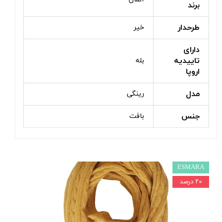
برند
طرحدار
خیر
دارای
تاییدیه
بله
اروپا
مدل
رینگی
جنس
بافت
ESMARA
۲۰ درصد