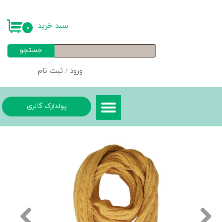
حساب کاربری من
سبد خرید
۰
تغییر گذر واژه
جستجو
سفارشات
ورود
/
ثبت نام
خروج از حساب کاربری
پولدارک گالری