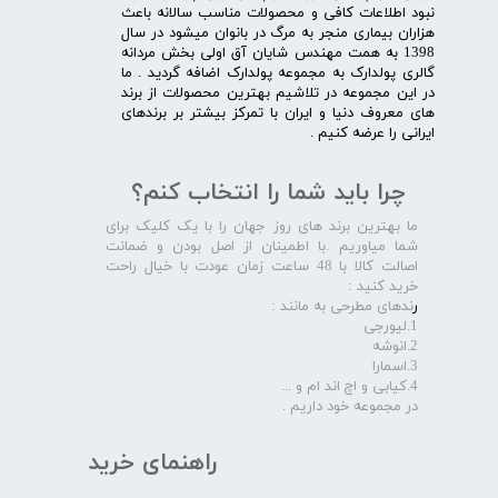
نبود اطلاعات کافی و محصولات مناسب سالانه باعث
هزاران بیماری منجر به مرگ در بانوان میشود در سال
1398 به همت مهندس شایان آق اولی بخش مردانه
گالری پولدارک به مجموعه پولدارک اضافه گردید . ما
در این مجموعه در تلاشیم بهترین محصولات از برند
های معروف دنیا و ایران با تمرکز بیشتر بر برندهای
ایرانی را عرضه کنیم .​​​​​​​
چرا باید شما را انتخاب کنم؟
ما بهترین برند های روز جهان را با یک کلیک برای
شما میاوریم .با اطمینان از اصل بودن و ضمانت
اصالت کالا با 48 ساعت زمان عودت با خیال راحت
خرید کنید :
ر
ندهای مطرحی به مانند :
1.لیورجی
2.انوشه
3.اسمارا
4.کیابی و اچ اند ام و ...
در مجموعه خود داریم .​​​​​​​
راهنمای خرید