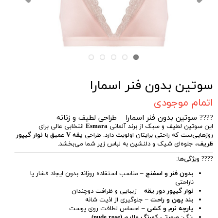
سوتین بدون فنر اسمارا
اتمام موجودی
???? سوتین بدون فنر اسمارا – طراحی لطیف و زنانه
این سوتین لطیف و سبک از برند آلمانی
Esmara
انتخابی عالی برای
روزهایی‌ست که راحتی برایتان اولویت دارد. طراحی
یقه V عمیق
با
نوار گیپور
ظریف
، جلوه‌ای شیک و دلنشین به لباس زیر شما می‌بخشد.
???? ویژگی‌ها:
بدون فنر و اسفنج
– مناسب استفاده روزانه بدون ایجاد فشار یا
ناراحتی
نوار گیپور دور یقه
– زیبایی و ظرافت دوچندان
بند پهن و راحت
– جلوگیری از اذیت شانه
پارچه نرم و کشی
– احساس لطافت روی پوست
رنگ:
صورتی کمرنگ ملایم (nude rose)