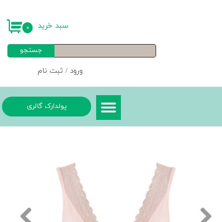
حساب کاربری من
سبد خرید
۰
تغییر گذر واژه
جستجو
سفارشات
ورود
/
ثبت نام
خروج از حساب کاربری
پولدارک گالری