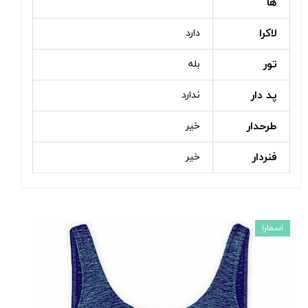
ها
لاکرا
دارد
تور
بله
پد دار
ندارد
طرحدار
خیر
فنردار
خیر
اسمارا