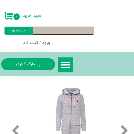
حساب کاربری من
سبد خرید
۰
تغییر گذر واژه
جستجو
سفارشات
ورود
/
ثبت نام
خروج از حساب کاربری
پولدارک گالری