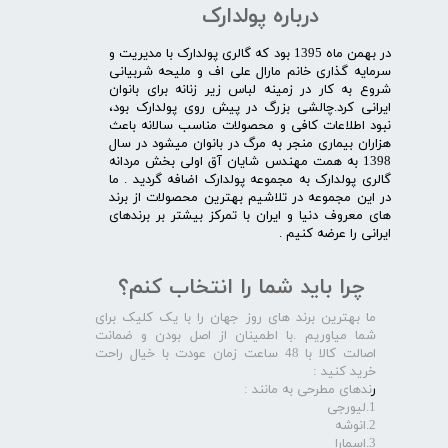
درباره پولدارک
در بهمن ماه 1395 بود که گالری پولدارک با مدیریت و
سرمایه گذاری خانم مارال علی اف و ملیحه شربیانی
شروع به کار در زمینه لباس زیر زنانه برای بانوان
ایرانی کرد.چالشی بزرگ در پیش روی پولدارک بود،
نبود اطلاعات کافی و محصولات مناسب سالانه باعث
هزاران بیماری منجر به مرگ در بانوان میشود در سال
1398 به همت مهندس شایان آق اولی بخش مردانه
گالری پولدارک به مجموعه پولدارک اضافه گردید . ما
در این مجموعه در تلاشیم بهترین محصولات از برند
های معروف دنیا و ایران با تمرکز بیشتر بر برندهای
ایرانی را عرضه کنیم .​​​​​​​
چرا باید شما را انتخاب کنم؟
ما بهترین برند های روز جهان را با یک کلیک برای
شما میاوریم .با اطمینان از اصل بودن و ضمانت
اصالت کالا با 48 ساعت زمان عودت با خیال راحت
خرید کنید :
ر
ندهای مطرحی به مانند :
1.لیورجی
2.انوشه
3.اسمارا