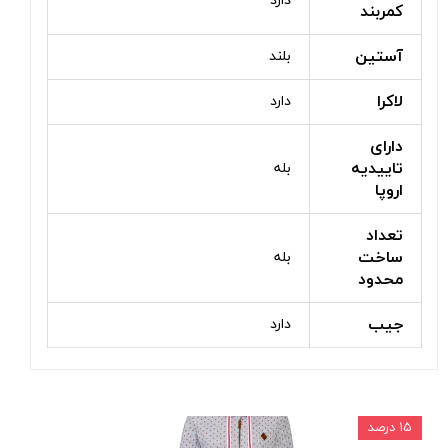
دارد
کمربند
آستین
بلند
لاکرا
دارد
دارای
تاییدیه
بله
اروپا
تعداد
ساخت
بله
محدود
جیب
دارد
۱۵ درصد