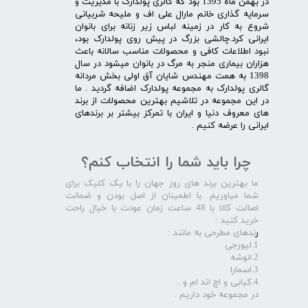
در بهمن ماه 1395 بود که گالری پولدارک با مدیریت و
سرمایه گذاری خانم مارال علی اف و ملیحه شربیانی
شروع به کار در زمینه لباس زیر زنانه برای بانوان
ایرانی کرد.چالشی بزرگ در پیش روی پولدارک بود،
نبود اطلاعات کافی و محصولات مناسب سالانه باعث
هزاران بیماری منجر به مرگ در بانوان میشود در سال
1398 به همت مهندس شایان آق اولی بخش مردانه
گالری پولدارک به مجموعه پولدارک اضافه گردید . ما
در این مجموعه در تلاشیم بهترین محصولات از برند
های معروف دنیا و ایران با تمرکز بیشتر بر برندهای
ایرانی را عرضه کنیم .​​​​​​​
چرا باید شما را انتخاب کنم؟
ما بهترین برند های روز جهان را با یک کلیک برای
شما میاوریم .با اطمینان از اصل بودن و ضمانت
اصالت کالا با 48 ساعت زمان عودت با خیال راحت
خرید کنید :
ر
ندهای مطرحی به مانند :
1.لیورجی
2.انوشه
3.اسمارا
4.کیابی و اچ اند ام و ...
در مجموعه خود داریم .​​​​​​​