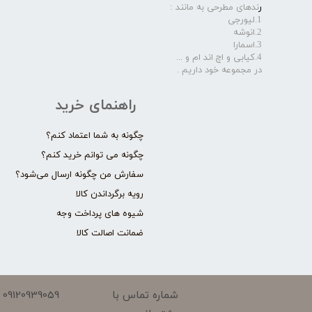
ر
ندهای مطرحی به مانند :
1.لیورجی
2.انوشه
3.اسمارا
4.کیابی و اچ اند ام و ...
در مجموعه خود داریم .​​​​​​​
راهنمای خرید
چگونه به شما اعتماد کنم؟
چگونه می توانم خرید کنم؟
سفارش من چگونه ارسال می‌شود؟
رویه برگرداندن کالا
شیوه های پرداخت وجه
ضمانت اصالت کالا
09120939059
شماره تماس با