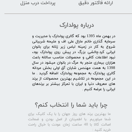
ارائه فاکتور دقیق
پرداخت درب منزل
درباره پولدارک
در بهمن ماه 1395 بود که گالری پولدارک با مدیریت و
سرمایه گذاری خانم مارال علی اف و ملیحه شربیانی
شروع به کار در زمینه لباس زیر زنانه برای بانوان
ایرانی کرد.چالشی بزرگ در پیش روی پولدارک بود،
نبود اطلاعات کافی و محصولات مناسب سالانه باعث
هزاران بیماری منجر به مرگ در بانوان میشود در سال
1398 به همت مهندس شایان آق اولی بخش مردانه
گالری پولدارک به مجموعه پولدارک اضافه گردید . ما
در این مجموعه در تلاشیم بهترین محصولات از برند
های معروف دنیا و ایران با تمرکز بیشتر بر برندهای
ایرانی را عرضه کنیم .​​​​​​​
چرا باید شما را انتخاب کنم؟
ما بهترین برند های روز جهان را با یک کلیک برای
شما میاوریم .با اطمینان از اصل بودن و ضمانت
اصالت کالا با 48 ساعت زمان عودت با خیال راحت
خرید کنید :