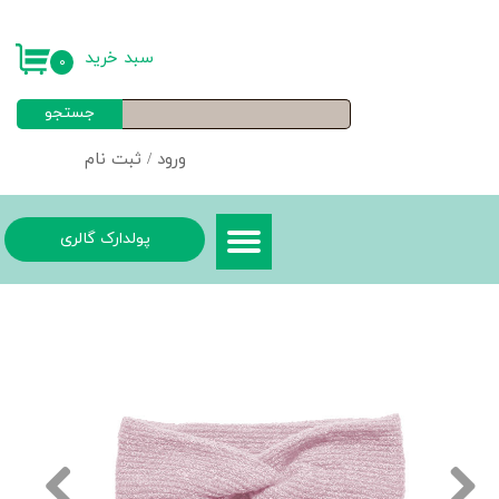
حساب کاربری من
سبد خرید
۰
تغییر گذر واژه
جستجو
سفارشات
ورود
/
ثبت نام
خروج از حساب کاربری
پولدارک گالری