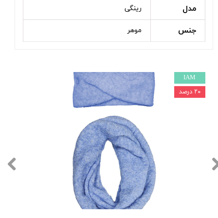
مدل
رینگی
جنس
موهر
IAM
۲۰ درصد