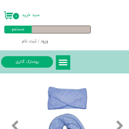
حساب کاربری من
سبد خرید
۰
تغییر گذر واژه
جستجو
سفارشات
ورود
/
ثبت نام
خروج از حساب کاربری
پولدارک گالری