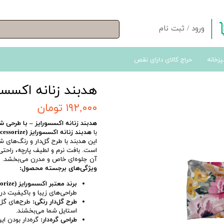
ورود
/
ثبت نام
حساب کاربری من
پزخانه
حراج کالای دارای نقص
تغییر گذر واژه
سفارشات
هدبند زنانه اکسسور
خروج از حساب کاربری
۱۹۲,۰۰۰ تومان
هدبند زنانه اکسسورایز – با طرحی 
با
هدبند زنانه اکسسورایز (Accessorize)
این هدبند با طرح گل‌دار و رنگ‌های 
است. بافت نرم و لطیف پارچه، راحتی 
آن جلوه‌ای خاص و مدرن می‌بخشد.
ویژگی‌های برجسته محصول:
برند معتبر اکسسورایز (Accessorize):
طراحی‌های زیبا و باکیفیت د
طرح گل‌دار رنگی:
طرح‌های گل‌
استایل شما می‌بخشند.
طراحی گره‌دار:
گره‌دار بودن ا