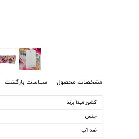
شلوار و شلوارک
اکسسوری
اکسسوری
کیف
لباس گرم
کفش زنانه
سیاست بازگشت
مشخصات محصول
کشور مبدا برند
جنس
ضد آب