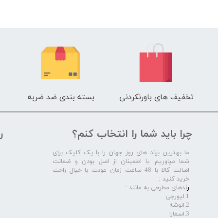
تخفیف های باورنکردنی
بسته بندی ضد ضربه
چرا باید شما را انتخاب کنم؟
ر
ما بهترین برند های روز جهان را با یک کلیک برای
شما میاوریم .با اطمینان از اصل بودن و ضمانت
اصالت کالا با 48 ساعت زمان عودت با خیال راحت
خرید کنید :
ر
ندهای مطرحی به مانند :
1.لیورجی
2.انوشه
3.اسمارا