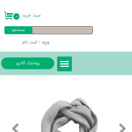
حساب کاربری من
سبد خرید
۰
تغییر گذر واژه
جستجو
سفارشات
ورود
/
ثبت نام
خروج از حساب کاربری
پولدارک گالری