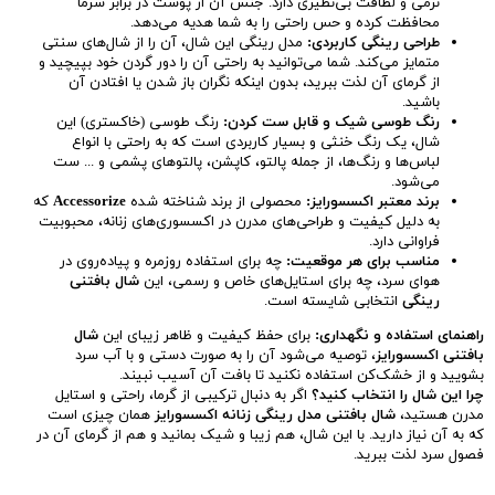
نرمی و لطافت بی‌نظیری دارد. جنس آن از پوست در برابر سرما
محافظت کرده و حس راحتی را به شما هدیه می‌دهد.
طراحی رینگی کاربردی:
مدل رینگی این شال، آن را از شال‌های سنتی
متمایز می‌کند. شما می‌توانید به راحتی آن را دور گردن خود بپیچید و
از گرمای آن لذت ببرید، بدون اینکه نگران باز شدن یا افتادن آن
باشید.
رنگ طوسی شیک و قابل ست کردن:
رنگ طوسی (خاکستری) این
شال، یک رنگ خنثی و بسیار کاربردی است که به راحتی با انواع
لباس‌ها و رنگ‌ها، از جمله پالتو، کاپشن، پالتوهای پشمی و ... ست
می‌شود.
برند معتبر اکسسورایز:
محصولی از برند شناخته شده
Accessorize
که
به دلیل کیفیت و طراحی‌های مدرن در اکسسوری‌های زنانه، محبوبیت
فراوانی دارد.
مناسب برای هر موقعیت:
چه برای استفاده روزمره و پیاده‌روی در
هوای سرد، چه برای استایل‌های خاص و رسمی، این
شال بافتنی
رینگی
انتخابی شایسته است.
راهنمای استفاده و نگهداری:
برای حفظ کیفیت و ظاهر زیبای این
شال
بافتنی اکسسورایز
، توصیه می‌شود آن را به صورت دستی و با آب سرد
بشویید و از خشک‌کن استفاده نکنید تا بافت آن آسیب نبیند.
چرا این شال را انتخاب کنید؟
اگر به دنبال ترکیبی از گرما، راحتی و استایل
مدرن هستید،
شال بافتنی مدل رینگی زنانه اکسسورایز
همان چیزی است
که به آن نیاز دارید. با این شال، هم زیبا و شیک بمانید و هم از گرمای آن در
فصول سرد لذت ببرید.