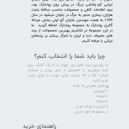
ایرانی کرد.چالشی بزرگ در پیش روی پولدارک بود،
نبود اطلاعات کافی و محصولات مناسب سالانه باعث
هزاران بیماری منجر به مرگ در بانوان میشود در سال
1398 به همت مهندس شایان آق اولی بخش مردانه
گالری پولدارک به مجموعه پولدارک اضافه گردید . ما
در این مجموعه در تلاشیم بهترین محصولات از برند
های معروف دنیا و ایران با تمرکز بیشتر بر برندهای
ایرانی را عرضه کنیم .​​​​​​​
چرا باید شما را انتخاب کنم؟
ما بهترین برند های روز جهان را با یک کلیک برای
شما میاوریم .با اطمینان از اصل بودن و ضمانت
اصالت کالا با 48 ساعت زمان عودت با خیال راحت
خرید کنید :
ر
ندهای مطرحی به مانند :
1.لیورجی
2.انوشه
3.اسمارا
4.کیابی و اچ اند ام و ...
در مجموعه خود داریم .​​​​​​​
راهنمای خرید