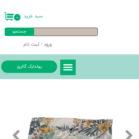
حساب کاربری من
سبد خرید
۰
تغییر گذر واژه
جستجو
سفارشات
ورود
/
ثبت نام
خروج از حساب کاربری
پولدارک گالری