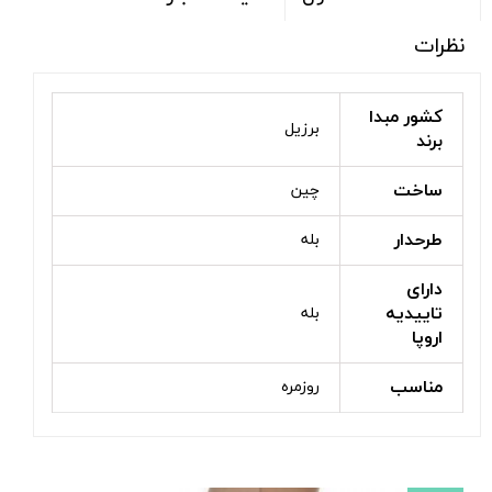
نظرات
کشور مبدا
برزیل
برند
ساخت
چین
طرحدار
بله
دارای
تاییدیه
بله
اروپا
مناسب
روزمره