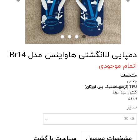
دمپایی لاانگشتی هاواینس مدل Br14
اتمام موجودی
مشخصات
جنس
TPU (ترموپلاستیک پلی اورتان)
کشور مبدا برند
برزیل
سایز
39-40
سیاست بازگشت
مشخصات محصول