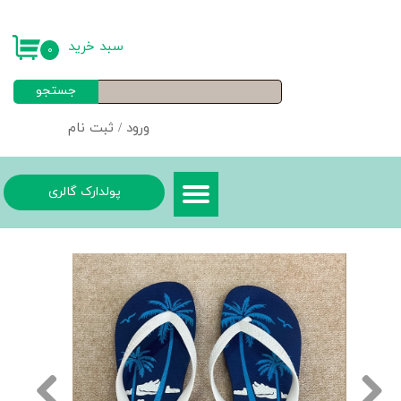
حساب کاربری من
سبد خرید
۰
تغییر گذر واژه
جستجو
سفارشات
ورود
/
ثبت نام
خروج از حساب کاربری
پولدارک گالری