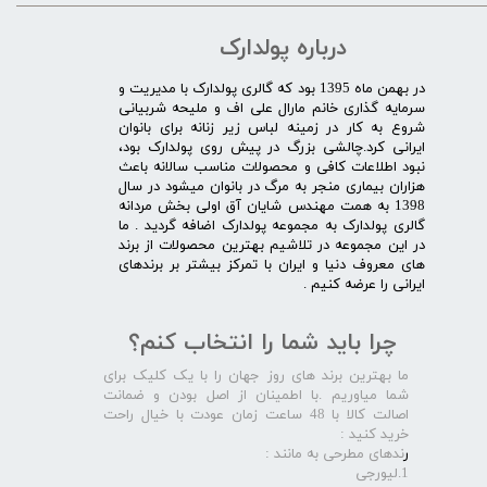
درباره پولدارک
در بهمن ماه 1395 بود که گالری پولدارک با مدیریت و
سرمایه گذاری خانم مارال علی اف و ملیحه شربیانی
شروع به کار در زمینه لباس زیر زنانه برای بانوان
ایرانی کرد.چالشی بزرگ در پیش روی پولدارک بود،
نبود اطلاعات کافی و محصولات مناسب سالانه باعث
هزاران بیماری منجر به مرگ در بانوان میشود در سال
1398 به همت مهندس شایان آق اولی بخش مردانه
گالری پولدارک به مجموعه پولدارک اضافه گردید . ما
در این مجموعه در تلاشیم بهترین محصولات از برند
های معروف دنیا و ایران با تمرکز بیشتر بر برندهای
ایرانی را عرضه کنیم .​​​​​​​
چرا باید شما را انتخاب کنم؟
ما بهترین برند های روز جهان را با یک کلیک برای
شما میاوریم .با اطمینان از اصل بودن و ضمانت
اصالت کالا با 48 ساعت زمان عودت با خیال راحت
خرید کنید :
ر
ندهای مطرحی به مانند :
1.لیورجی