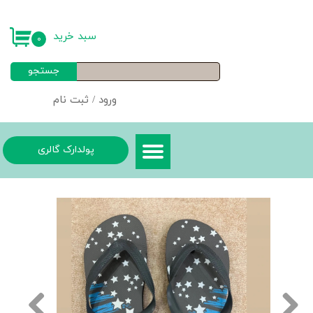
حساب کاربری من
سبد خرید
۰
تغییر گذر واژه
جستجو
سفارشات
ورود
/
ثبت نام
خروج از حساب کاربری
پولدارک گالری