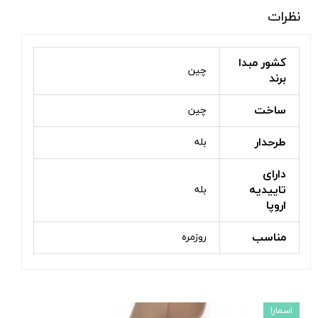
نظرات
کشور مبدا
چین
برند
ساخت
چین
طرحدار
بله
دارای
تاییدیه
بله
اروپا
مناسب
روزمره
اسمارا