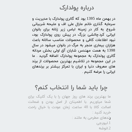
درباره پولدارک
در بهمن ماه 1395 بود که گالری پولدارک با مدیریت و
سرمایه گذاری خانم مارال علی اف و ملیحه شربیانی
شروع به کار در زمینه لباس زیر زنانه برای بانوان
ایرانی کرد.چالشی بزرگ در پیش روی پولدارک بود،
نبود اطلاعات کافی و محصولات مناسب سالانه باعث
هزاران بیماری منجر به مرگ در بانوان میشود در سال
1398 به همت مهندس شایان آق اولی بخش مردانه
گالری پولدارک به مجموعه پولدارک اضافه گردید . ما
در این مجموعه در تلاشیم بهترین محصولات از برند
های معروف دنیا و ایران با تمرکز بیشتر بر برندهای
ایرانی را عرضه کنیم .​​​​​​​
چرا باید شما را انتخاب کنم؟
ما بهترین برند های روز جهان را با یک کلیک برای
شما میاوریم .با اطمینان از اصل بودن و ضمانت
اصالت کالا با 48 ساعت زمان عودت با خیال راحت
خرید کنید :
ر
ندهای مطرحی به مانند :
1.لیورجی
2.انوشه