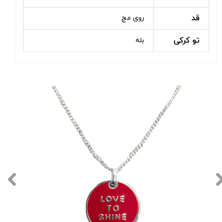
قد
روی مچ
تو کرکی
بله