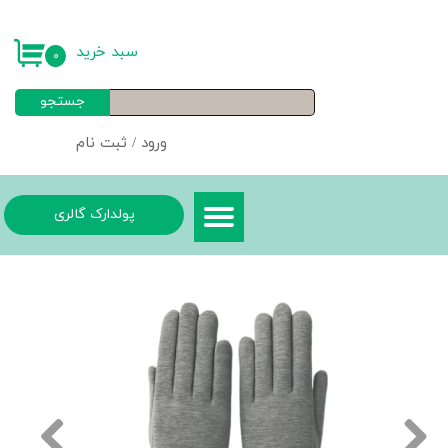
حساب کاربری من
سبد خرید
۰
تغییر گذر واژه
جستجو
سفارشات
ورود
/
ثبت نام
خروج از حساب کاربری
پولدارک گالری