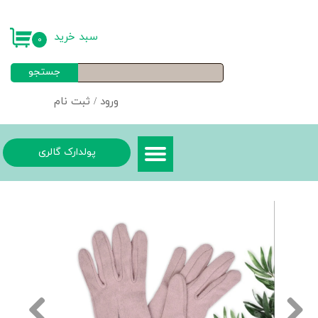
حساب کاربری من
سبد خرید
۰
تغییر گذر واژه
جستجو
سفارشات
ورود
/
ثبت نام
خروج از حساب کاربری
پولدارک گالری