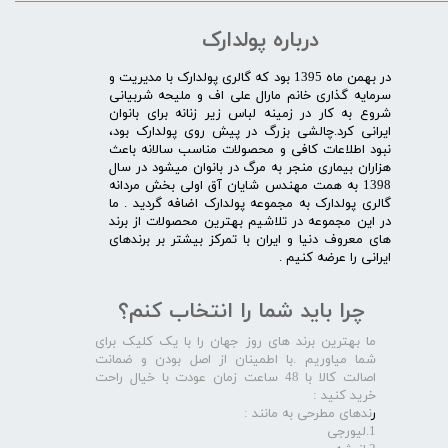
درباره پولدارک
در بهمن ماه 1395 بود که گالری پولدارک با مدیریت و
سرمایه گذاری خانم مارال علی اف و ملیحه شربیانی
شروع به کار در زمینه لباس زیر زنانه برای بانوان
ایرانی کرد.چالشی بزرگ در پیش روی پولدارک بود،
نبود اطلاعات کافی و محصولات مناسب سالانه باعث
هزاران بیماری منجر به مرگ در بانوان میشود در سال
1398 به همت مهندس شایان آق اولی بخش مردانه
گالری پولدارک به مجموعه پولدارک اضافه گردید . ما
در این مجموعه در تلاشیم بهترین محصولات از برند
های معروف دنیا و ایران با تمرکز بیشتر بر برندهای
ایرانی را عرضه کنیم .​​​​​​​
چرا باید شما را انتخاب کنم؟
ما بهترین برند های روز جهان را با یک کلیک برای
شما میاوریم .با اطمینان از اصل بودن و ضمانت
اصالت کالا با 48 ساعت زمان عودت با خیال راحت
خرید کنید :
ر
ندهای مطرحی به مانند :
1.لیورجی