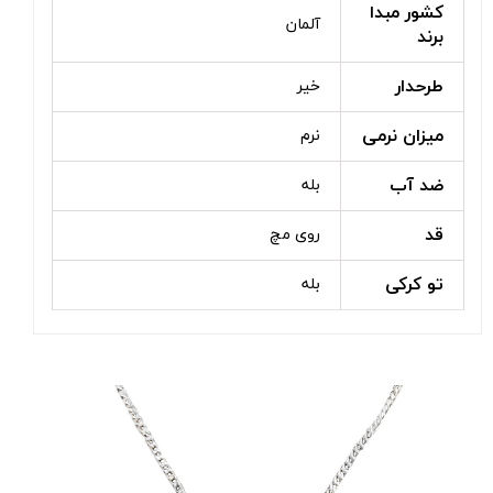
کشور مبدا
آلمان
برند
طرحدار
خیر
میزان نرمی
نرم
ضد آب
بله
قد
روی مچ
تو کرکی
بله