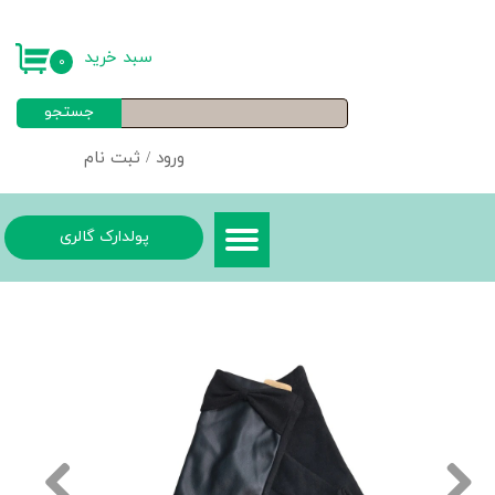
حساب کاربری من
سبد خرید
۰
تغییر گذر واژه
جستجو
سفارشات
ورود
/
ثبت نام
خروج از حساب کاربری
پولدارک گالری