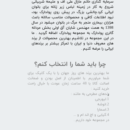
سرمایه گذاری خانم مارال علی اف و ملیحه شربیانی
شروع به کار در زمینه لباس زیر زنانه برای بانوان
ایرانی کرد.چالشی بزرگ در پیش روی پولدارک بود،
نبود اطلاعات کافی و محصولات مناسب سالانه باعث
هزاران بیماری منجر به مرگ در بانوان میشود در سال
1398 به همت مهندس شایان آق اولی بخش مردانه
گالری پولدارک به مجموعه پولدارک اضافه گردید . ما
در این مجموعه در تلاشیم بهترین محصولات از برند
های معروف دنیا و ایران با تمرکز بیشتر بر برندهای
ایرانی را عرضه کنیم .​​​​​​​
چرا باید شما را انتخاب کنم؟
ما بهترین برند های روز جهان را با یک کلیک برای
شما میاوریم .با اطمینان از اصل بودن و ضمانت
اصالت کالا با 48 ساعت زمان عودت با خیال راحت
خرید کنید :
ر
ندهای مطرحی به مانند :
1.لیورجی
2.انوشه
3.اسمارا
4.کیابی و اچ اند ام و ...
در مجموعه خود داریم .​​​​​​​