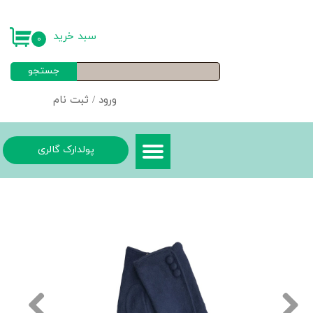
حساب کاربری من
سبد خرید
۰
تغییر گذر واژه
جستجو
سفارشات
ورود
/
ثبت نام
خروج از حساب کاربری
پولدارک گالری