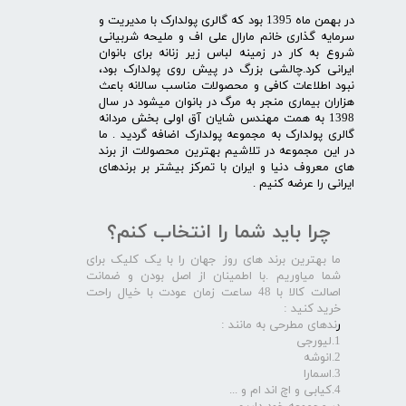
در بهمن ماه 1395 بود که گالری پولدارک با مدیریت و
سرمایه گذاری خانم مارال علی اف و ملیحه شربیانی
شروع به کار در زمینه لباس زیر زنانه برای بانوان
ایرانی کرد.چالشی بزرگ در پیش روی پولدارک بود،
نبود اطلاعات کافی و محصولات مناسب سالانه باعث
هزاران بیماری منجر به مرگ در بانوان میشود در سال
1398 به همت مهندس شایان آق اولی بخش مردانه
گالری پولدارک به مجموعه پولدارک اضافه گردید . ما
در این مجموعه در تلاشیم بهترین محصولات از برند
های معروف دنیا و ایران با تمرکز بیشتر بر برندهای
ایرانی را عرضه کنیم .​​​​​​​
چرا باید شما را انتخاب کنم؟
ما بهترین برند های روز جهان را با یک کلیک برای
شما میاوریم .با اطمینان از اصل بودن و ضمانت
اصالت کالا با 48 ساعت زمان عودت با خیال راحت
خرید کنید :
ر
ندهای مطرحی به مانند :
1.لیورجی
2.انوشه
3.اسمارا
4.کیابی و اچ اند ام و ...