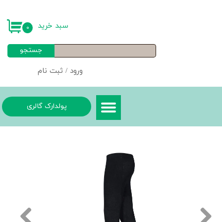
حساب کاربری من
سبد خرید
۰
تغییر گذر واژه
جستجو
سفارشات
ورود
/
ثبت نام
خروج از حساب کاربری
پولدارک گالری