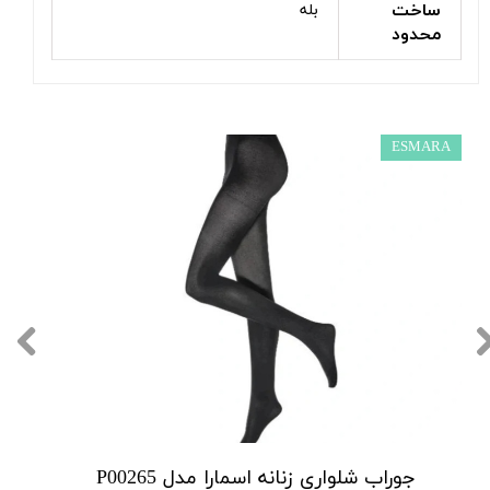
ساخت
بله
محدود
ESMARA
جوراب شلواری زنانه اسمارا مدل P00265