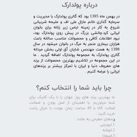
درباره پولدارک
در بهمن ماه 1395 بود که گالری پولدارک با مدیریت و
سرمایه گذاری خانم مارال علی اف و ملیحه شربیانی
شروع به کار در زمینه لباس زیر زنانه برای بانوان
ایرانی کرد.چالشی بزرگ در پیش روی پولدارک بود،
نبود اطلاعات کافی و محصولات مناسب سالانه باعث
هزاران بیماری منجر به مرگ در بانوان میشود در سال
1398 به همت مهندس شایان آق اولی بخش مردانه
گالری پولدارک به مجموعه پولدارک اضافه گردید . ما
در این مجموعه در تلاشیم بهترین محصولات از برند
های معروف دنیا و ایران با تمرکز بیشتر بر برندهای
ایرانی را عرضه کنیم .​​​​​​​
چرا باید شما را انتخاب کنم؟
ما بهترین برند های روز جهان را با یک کلیک برای
شما میاوریم .با اطمینان از اصل بودن و ضمانت
اصالت کالا با 48 ساعت زمان عودت با خیال راحت
خرید کنید :
ر
ندهای مطرحی به مانند :
1.لیورجی
2.انوشه
3.اسمارا