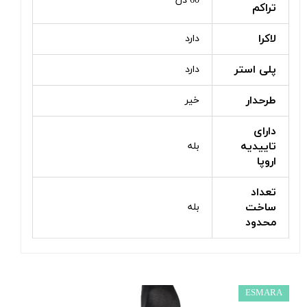
60 دن
تراکم
لاکرا
دارد
پلی استر
دارد
طرحدار
خیر
دارای
تاییدیه
بله
اروپا
تعداد
ساخت
بله
محدود
ESMARA