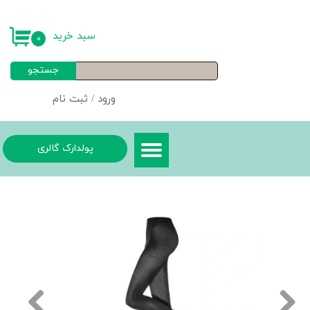
حساب کاربری من
سبد خرید
۰
تغییر گذر واژه
جستجو
سفارشات
ورود
/
ثبت نام
خروج از حساب کاربری
پولدارک گالری