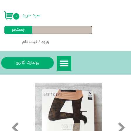
حساب کاربری من
سبد خرید
۰
تغییر گذر واژه
جستجو
سفارشات
ورود
/
ثبت نام
خروج از حساب کاربری
پولدارک گالری