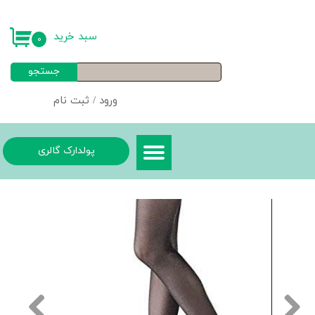
حساب کاربری من
سبد خرید
۰
تغییر گذر واژه
جستجو
سفارشات
ورود
/
ثبت نام
خروج از حساب کاربری
پولدارک گالری