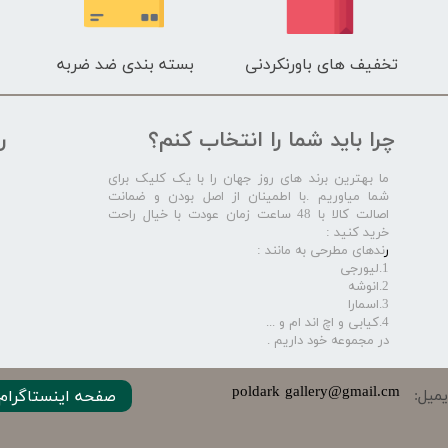
تخفیف های باورنکردنی
بسته بندی ضد ضربه
چرا باید شما را انتخاب کنم؟
ر
ما بهترین برند های روز جهان را با یک کلیک برای
شما میاوریم .با اطمینان از اصل بودن و ضمانت
اصالت کالا با 48 ساعت زمان عودت با خیال راحت
خرید کنید :
ر
ندهای مطرحی به مانند :
1.لیورجی
2.انوشه
3.اسمارا
4.کیابی و اچ اند ام و ...
در مجموعه خود داریم .​​​​​​​
​​​poldark gallery@gmail.cm
میل:
صفحه اینستاگرام 