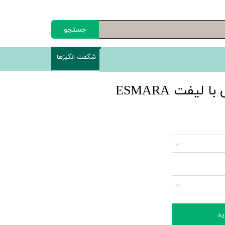
جستجو
شگفت انگیزها
لیفت ESMARA
ید