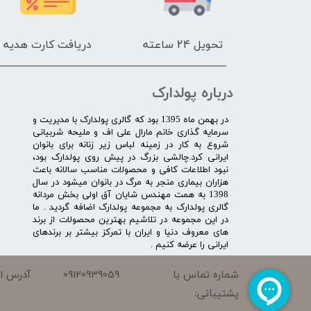
تحویل 24 ساعته
دریافت کارت هدیه
درباره پولدارک
در بهمن ماه 1395 بود که گالری پولدارک با مدیریت و
سرمایه گذاری خانم مارال علی اف و ملیحه شربیانی
شروع به کار در زمینه لباس زیر زنانه برای بانوان
ایرانی کرد.چالشی بزرگ در پیش روی پولدارک بود،
نبود اطلاعات کافی و محصولات مناسب سالانه باعث
هزاران بیماری منجر به مرگ در بانوان میشود در سال
1398 به همت مهندس شایان آق اولی بخش مردانه
گالری پولدارک به مجموعه پولدارک اضافه گردید . ما
در این مجموعه در تلاشیم بهترین محصولات از برند
های معروف دنیا و ایران با تمرکز بیشتر بر برندهای
ایرانی را عرضه کنیم .​​​​​​​
09120939059
شماره تماس با
آدرس ای
پشتیبانی: