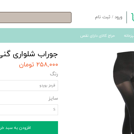
ورود
/
ثبت نام
حساب کاربری من
پزخانه
حراج کالای دارای نقص
تغییر گذر واژه
سفارشات
جوراب شلواری گنی با 
خروج از حساب کاربری
۲۵۸,۰۰۰ تومان
رنگ
قرمز بوردو
سایز
S
افزودن به سبد خر