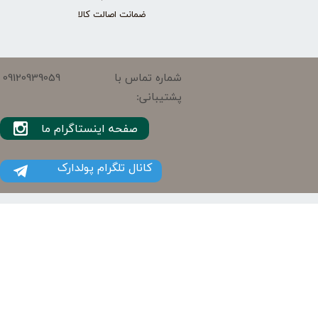
ضمانت اصالت کالا
09120939059
شماره تماس با
پشتیبانی:
صفحه اینستاگرام ما
کانال تلگرام پولدارک