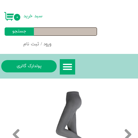
حساب کاربری من
سبد خرید
۰
تغییر گذر واژه
جستجو
سفارشات
ورود
/
ثبت نام
خروج از حساب کاربری
پولدارک گالری