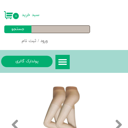
حساب کاربری من
سبد خرید
۰
تغییر گذر واژه
جستجو
سفارشات
ورود
/
ثبت نام
خروج از حساب کاربری
پولدارک گالری