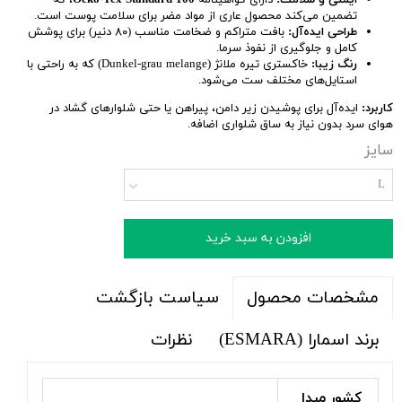
ایمنی و سلامت:
دارای گواهینامه
Oeko-Tex Standard 100
، که
تضمین می‌کند محصول عاری از مواد مضر برای سلامت پوست است.
طراحی ایده‌آل:
بافت متراکم و ضخامت مناسب (۸۰ دنیر) برای پوشش
کامل و جلوگیری از نفوذ سرما.
رنگ زیبا:
خاکستری تیره ملانژ (Dunkel-grau melange) که به راحتی با
استایل‌های مختلف ست می‌شود.
کاربرد:
ایده‌آل برای پوشیدن زیر دامن، پیراهن یا حتی شلوارهای گشاد در
هوای سرد بدون نیاز به ساق شلواری اضافه.
سایز
L
افزودن به سبد خرید
سیاست بازگشت
مشخصات محصول
برند اسمارا (ESMARA)
نظرات
کشور مبدا