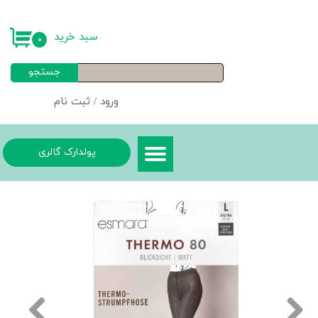
حساب کاربری من
سبد خرید
۰
تغییر گذر واژه
جستجو
سفارشات
ورود
/
ثبت نام
خروج از حساب کاربری
پولدارک گالری