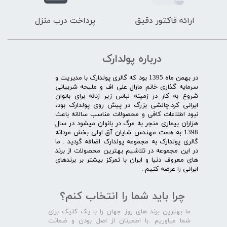
ارائه فاکتور دقیق
پرداخت درب منزل
درباره پولدارک
در بهمن ماه 1395 بود که گالری پولدارک با مدیریت و
سرمایه گذاری خانم مارال علی اف و ملیحه شربیانی
شروع به کار در زمینه لباس زیر زنانه برای بانوان
ایرانی کرد.چالشی بزرگ در پیش روی پولدارک بود،
نبود اطلاعات کافی و محصولات مناسب سالانه باعث
هزاران بیماری منجر به مرگ در بانوان میشود در سال
1398 به همت مهندس شایان آق اولی بخش مردانه
گالری پولدارک به مجموعه پولدارک اضافه گردید . ما
در این مجموعه در تلاشیم بهترین محصولات از برند
های معروف دنیا و ایران با تمرکز بیشتر بر برندهای
ایرانی را عرضه کنیم .​​​​​​​
چرا باید شما را انتخاب کنم؟
ما بهترین برند های روز جهان را با یک کلیک برای
شما میاوریم .با اطمینان از اصل بودن و ضمانت