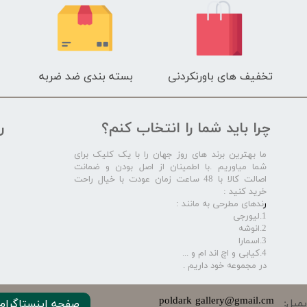
تخفیف های باورنکردنی
بسته بندی ضد ضربه
چرا باید شما را انتخاب کنم؟
ر
ما بهترین برند های روز جهان را با یک کلیک برای
شما میاوریم .با اطمینان از اصل بودن و ضمانت
اصالت کالا با 48 ساعت زمان عودت با خیال راحت
خرید کنید :
ر
ندهای مطرحی به مانند :
1.لیورجی
2.انوشه
3.اسمارا
4.کیابی و اچ اند ام و ...
در مجموعه خود داریم .​​​​​​​
​​​poldark gallery@gmail.cm
میل:
صفحه اینستاگرام 