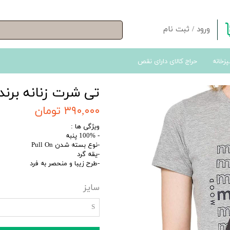
ورود
/
ثبت نام
حساب کاربری من
پزخانه
حراج کالای دارای نقص
تغییر گذر واژه
سفارشات
تی شرت زنانه برند
خروج از حساب کاربری
۳۹۰,۰۰۰ تومان
ویژگی ها :
- 100% پنبه
-نوع بسته شدن Pull On
-یقه گرد
-طرح زیبا و منحصر به فرد
سایز
S