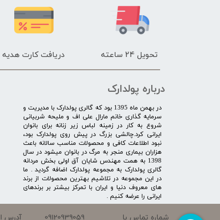
تحویل 24 ساعته
دریافت کارت هدیه
درباره پولدارک
در بهمن ماه 1395 بود که گالری پولدارک با مدیریت و
سرمایه گذاری خانم مارال علی اف و ملیحه شربیانی
شروع به کار در زمینه لباس زیر زنانه برای بانوان
ایرانی کرد.چالشی بزرگ در پیش روی پولدارک بود،
نبود اطلاعات کافی و محصولات مناسب سالانه باعث
هزاران بیماری منجر به مرگ در بانوان میشود در سال
1398 به همت مهندس شایان آق اولی بخش مردانه
گالری پولدارک به مجموعه پولدارک اضافه گردید . ما
در این مجموعه در تلاشیم بهترین محصولات از برند
های معروف دنیا و ایران با تمرکز بیشتر بر برندهای
ایرانی را عرضه کنیم .​​​​​​​
09120939059
شماره تماس با
آدرس ای