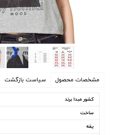
شلوار و شلوارک
اکسسوری
اکسسوری
کیف
لباس گرم
کفش زنانه
سیاست بازگشت
مشخصات محصول
کشور مبدا برند
ساخت
یقه