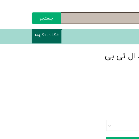
جستجو
شگفت انگیزها
 ال تی بی