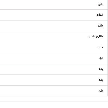
خیر
ندارد
بلند
بالای باسن
دارد
آراد
بله
بله
بله