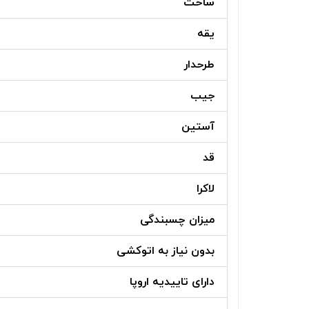
ساخت
یقه
طرحدار
جیب
آستین
قد
لاکرا
میزان چسبندگی
بدون نیاز به اتوکشی
دارای تاییدیه اروپا