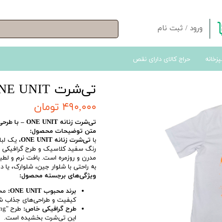
ورود
/
ثبت نام
حساب کاربری من
پزخانه
حراج کالای دارای نقص
تغییر گذر واژه
سفارشات
تی‌شرت ONE UNIT طرح Being
خروج از حساب کاربری
۴۹۰,۰۰۰ تومان
تی‌شرت زنانه ONE UNIT – با طرحی خاص از برند ترک
متن توضیحات محصول:
با
تی‌شرت زنانه ONE UNIT
، یک لبا
مدرن و روزمره است. بافت نرم و لطیف
به راحتی با شلوار جین، شلوارک، یا
ویژگی‌های برجسته محصول:
برند محبوب ONE UNIT:
محص
کیفیت و طراحی‌های جذاب ش
طرح گرافیکی خاص:
این تی‌شرت بخشیده است.