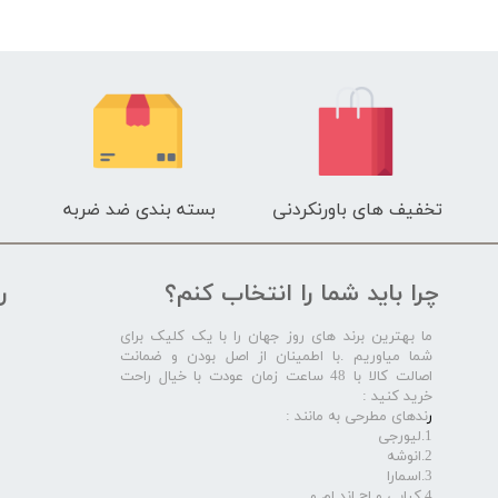
تخفیف های باورنکردنی
بسته بندی ضد ضربه
چرا باید شما را انتخاب کنم؟
ر
ما بهترین برند های روز جهان را با یک کلیک برای
شما میاوریم .با اطمینان از اصل بودن و ضمانت
اصالت کالا با 48 ساعت زمان عودت با خیال راحت
خرید کنید :
ر
ندهای مطرحی به مانند :
1.لیورجی
2.انوشه
3.اسمارا
4.کیابی و اچ اند ام و ...