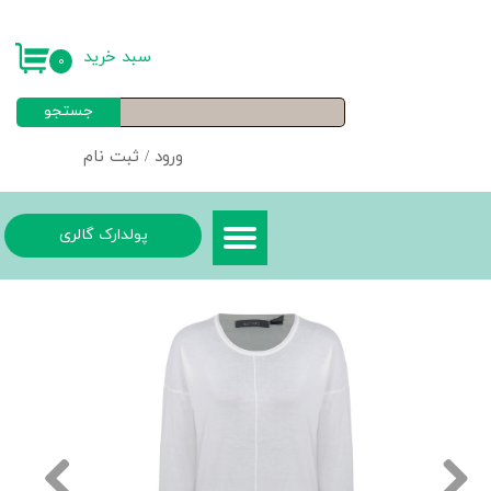
حساب کاربری من
سبد خرید
۰
تغییر گذر واژه
جستجو
سفارشات
ورود
/
ثبت نام
خروج از حساب کاربری
پولدارک گالری