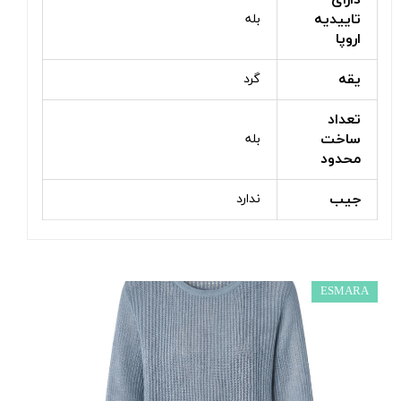
دارای
تاییدیه
بله
اروپا
یقه
گرد
تعداد
ساخت
بله
محدود
جیب
ندارد
ESMARA