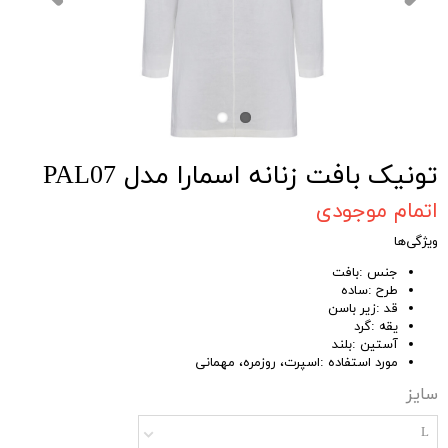
تونیک بافت زنانه اسمارا مدل PAL07
اتمام موجودی
ویژگی‌ها
جنس :بافت
طرح :ساده
قد :زیر باسن
یقه :گرد
آستین :بلند
مورد استفاده :اسپرت، روزمره، مهمانی
سایز
L