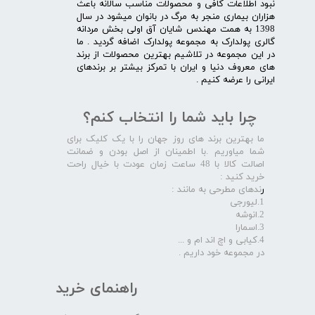
نبود اطلاعات کافی و محصولات مناسب سالانه باعث
هزاران بیماری منجر به مرگ در بانوان میشود در سال
1398 به همت مهندس شایان آق اولی بخش مردانه
گالری پولدارک به مجموعه پولدارک اضافه گردید . ما
در این مجموعه در تلاشیم بهترین محصولات از برند
های معروف دنیا و ایران با تمرکز بیشتر بر برندهای
ایرانی را عرضه کنیم .​​​​​​​
چرا باید شما را انتخاب کنم؟
ما بهترین برند های روز جهان را با یک کلیک برای
شما میاوریم .با اطمینان از اصل بودن و ضمانت
اصالت کالا با 48 ساعت زمان عودت با خیال راحت
خرید کنید :
ر
ندهای مطرحی به مانند :
1.لیورجی
2.انوشه
3.اسمارا
4.کیابی و اچ اند ام و ...
در مجموعه خود داریم .​​​​​​​
راهنمای خرید