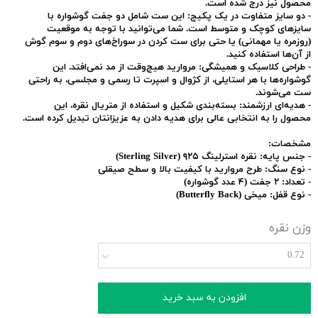
محصول نیز درج شده است.
-
دو سایز متفاوت در یک پکیج:
این ست شامل دو جفت گوشواره با
سایزهای کوچک و متوسط است. شما می‌توانید با توجه به موقعیت
(روزمره یا مهمانی) یا حتی برای ست کردن در سوراخ‌های دوم و سوم گوش
از آن‌ها استفاده کنید.
-
طراحی کلاسیک و همیشگی:
مروارید هیچ‌وقت از مد نمی‌افتد. این
گوشواره‌ها با هر استایلی، از کژوال و اسپرت تا رسمی و مجلسی، به راحتی
ست می‌شوند.
-
هدیه‌ای ارزشمند:
بسته‌بندی شکیل و استفاده از متریال نقره، این
محصول را به انتخابی عالی برای هدیه دادن به عزیزانتان تبدیل کرده است.
مشخصات:
-
جنس پایه:
نقره استرلینگ ۹۲۵ (Sterling Silver)
-
نوع سنگ:
طرح مروارید با کیفیت بالا و سطح صیقلی
-
تعداد:
۲ جفت (۴ عدد گوشواره)
-
نوع قفل:
میخی (Butterfly Back)
وزن نقره
0.72
افزودن به سبد خرید