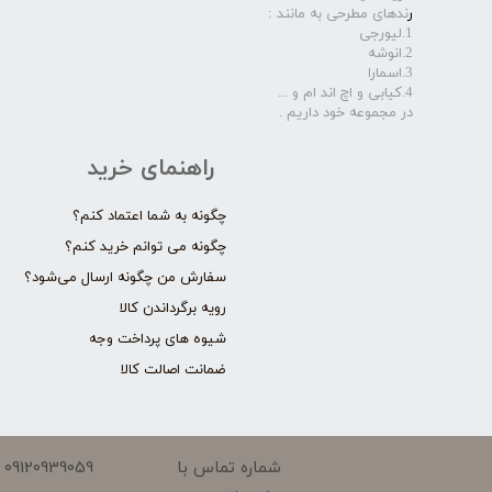
ر
ندهای مطرحی به مانند :
1.لیورجی
2.انوشه
3.اسمارا
4.کیابی و اچ اند ام و ...
در مجموعه خود داریم .​​​​​​​
راهنمای خرید
چگونه به شما اعتماد کنم؟
چگونه می توانم خرید کنم؟
سفارش من چگونه ارسال می‌شود؟
رویه برگرداندن کالا
شیوه های پرداخت وجه
ضمانت اصالت کالا
09120939059
شماره تماس با