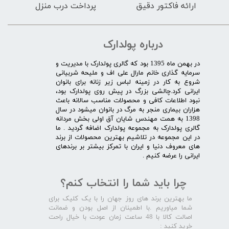
ارائه فاکتور دقیق
پرداخت درب منزل
درباره پولدارک
در بهمن ماه 1395 بود که گالری پولدارک با مدیریت و
سرمایه گذاری خانم مارال علی اف و ملیحه شربیانی
شروع به کار در زمینه لباس زیر زنانه برای بانوان
ایرانی کرد.چالشی بزرگ در پیش روی پولدارک بود،
نبود اطلاعات کافی و محصولات مناسب سالانه باعث
هزاران بیماری منجر به مرگ در بانوان میشود در سال
1398 به همت مهندس شایان آق اولی بخش مردانه
گالری پولدارک به مجموعه پولدارک اضافه گردید . ما
در این مجموعه در تلاشیم بهترین محصولات از برند
های معروف دنیا و ایران با تمرکز بیشتر بر برندهای
ایرانی را عرضه کنیم .​​​​​​​
چرا باید شما را انتخاب کنم؟
ما بهترین برند های روز جهان را با یک کلیک برای
شما میاوریم .با اطمینان از اصل بودن و ضمانت
اصالت کالا با 48 ساعت زمان عودت با خیال راحت
خرید کنید :