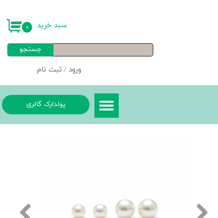
حساب کاربری من
سبد خرید
۰
تغییر گذر واژه
جستجو
سفارشات
ورود
/
ثبت نام
خروج از حساب کاربری
پولدارک گالری