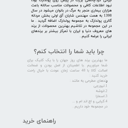
ایرانی کرد.چالشی بزرگ در پیش روی پولدارک بود،
نبود اطلاعات کافی و محصولات مناسب سالانه باعث
هزاران بیماری منجر به مرگ در بانوان میشود در سال
1398 به همت مهندس شایان آق اولی بخش مردانه
گالری پولدارک به مجموعه پولدارک اضافه گردید . ما
در این مجموعه در تلاشیم بهترین محصولات از برند
های معروف دنیا و ایران با تمرکز بیشتر بر برندهای
ایرانی را عرضه کنیم .​​​​​​​
چرا باید شما را انتخاب کنم؟
ما بهترین برند های روز جهان را با یک کلیک برای
شما میاوریم .با اطمینان از اصل بودن و ضمانت
اصالت کالا با 48 ساعت زمان عودت با خیال راحت
خرید کنید :
ر
ندهای مطرحی به مانند :
1.لیورجی
2.انوشه
3.اسمارا
4.کیابی و اچ اند ام و ...
در مجموعه خود داریم .​​​​​​​
راهنمای خرید