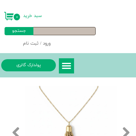
حساب کاربری من
سبد خرید
۰
تغییر گذر واژه
جستجو
سفارشات
ورود
/
ثبت نام
خروج از حساب کاربری
پولدارک گالری