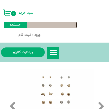
حساب کاربری من
سبد خرید
۰
تغییر گذر واژه
جستجو
سفارشات
ورود
/
ثبت نام
خروج از حساب کاربری
پولدارک گالری