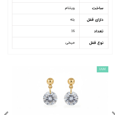
ساخت
ویتنام
دارای قفل
بله
تعداد
16
نوع قفل
میخی
IAM