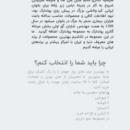
سرمایه گذاری خانم مارال علی اف و ملیحه شربیانی
شروع به کار در زمینه لباس زیر زنانه برای بانوان
ایرانی کرد.چالشی بزرگ در پیش روی پولدارک بود،
نبود اطلاعات کافی و محصولات مناسب سالانه باعث
هزاران بیماری منجر به مرگ در بانوان میشود در سال
1398 به همت مهندس شایان آق اولی بخش مردانه
گالری پولدارک به مجموعه پولدارک اضافه گردید . ما
در این مجموعه در تلاشیم بهترین محصولات از برند
های معروف دنیا و ایران با تمرکز بیشتر بر برندهای
ایرانی را عرضه کنیم .​​​​​​​
چرا باید شما را انتخاب کنم؟
ما بهترین برند های روز جهان را با یک کلیک برای
شما میاوریم .با اطمینان از اصل بودن و ضمانت
اصالت کالا با 48 ساعت زمان عودت با خیال راحت
خرید کنید :
ر
ندهای مطرحی به مانند :
1.لیورجی
2.انوشه
3.اسمارا
4.کیابی و اچ اند ام و ...
در مجموعه خود داریم .​​​​​​​