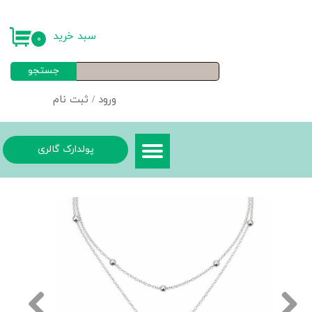
حساب کاربری من
سبد خرید
۰
تغییر گذر واژه
جستجو
سفارشات
ورود
/
ثبت نام
خروج از حساب کاربری
پولدارک گالری