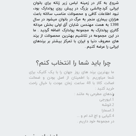
شروع به کار در زمینه لباس زیر زنانه برای بانوان
ایرانی کرد.چالشی بزرگ در پیش روی پولدارک بود،
نبود اطلاعات کافی و محصولات مناسب سالانه باعث
هزاران بیماری منجر به مرگ در بانوان میشود در سال
1398 به همت مهندس شایان آق اولی بخش مردانه
گالری پولدارک به مجموعه پولدارک اضافه گردید . ما
در این مجموعه در تلاشیم بهترین محصولات از برند
های معروف دنیا و ایران با تمرکز بیشتر بر برندهای
ایرانی را عرضه کنیم .​​​​​​​
چرا باید شما را انتخاب کنم؟
ما بهترین برند های روز جهان را با یک کلیک برای
شما میاوریم .با اطمینان از اصل بودن و ضمانت
اصالت کالا با 48 ساعت زمان عودت با خیال راحت
خرید کنید :
ر
ندهای مطرحی به مانند :
1.لیورجی
2.انوشه
3.اسمارا
4.کیابی و اچ اند ام و ...
در مجموعه خود داریم .​​​​​​​