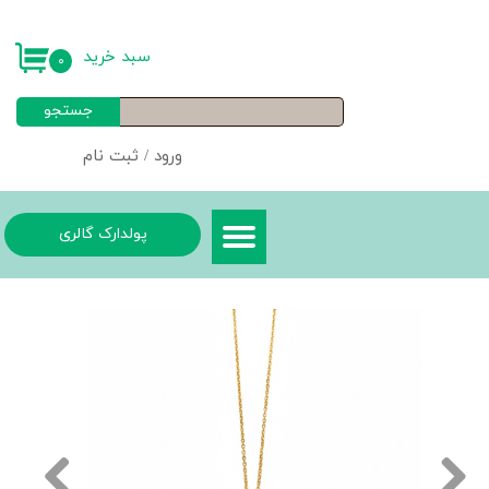
حساب کاربری من
سبد خرید
۰
تغییر گذر واژه
جستجو
سفارشات
ورود
/
ثبت نام
خروج از حساب کاربری
پولدارک گالری