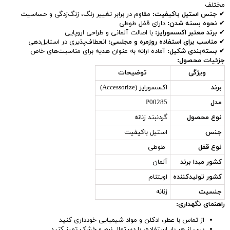
مختلف
✔
جنس استیل باکیفیت:
مقاوم در برابر تغییر رنگ، زنگ‌زدگی و حساسیت
✔
نحوه بسته شدن:
دارای قفل طوطی
✔
برند معتبر اکسسورایز:
با اصالت آلمانی و طراحی اروپایی
✔
مناسب برای استفاده روزمره و مجلسی:
انعطاف‌پذیری در استایل‌دهی
✔
بسته‌بندی شکیل:
آماده ارائه به عنوان هدیه برای مناسبت‌های خاص
جزئیات محصول:
ویژگی
توضیحات
برند
اکسسورایز (Accessorize)
مدل
P00285
نوع محصول
گردنبند زنانه
جنس
استیل باکیفیت
نوع قفل
طوطی
کشور مبدا برند
آلمان
کشور تولیدکننده
اویتنام
جنسیت
زنانه
راهنمای نگهداری:
از تماس با عطر، ادکلن و مواد شیمیایی خودداری کنید
پس از هر بار استفاده، با دستمال نرم و خشک تمیز کنید