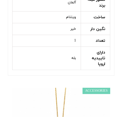
آلمان
برند
ساخت
ویتنام
نگین دار
خیر
تعداد
1
دارای
تاییدیه
بله
اروپا
ACCESSORIES