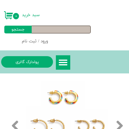
حساب کاربری من
سبد خرید
۰
تغییر گذر واژه
جستجو
سفارشات
ورود
/
ثبت نام
خروج از حساب کاربری
پولدارک گالری