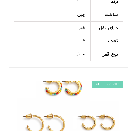
برند
ساخت
چین
دارای قفل
خیر
تعداد
5
نوع قفل
میخی
ACCESSORIES