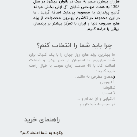
هزاران بیماری منجر به مرگ در بانوان میشود در سال
1398 به همت مهندس شایان آق اولی بخش مردانه
گالری پولدارک به مجموعه پولدارک اضافه گردید . ما
در این مجموعه در تلاشیم بهترین محصولات از برند
های معروف دنیا و ایران با تمرکز بیشتر بر برندهای
ایرانی را عرضه کنیم .​​​​​​​
چرا باید شما را انتخاب کنم؟
ما بهترین برند های روز جهان را با یک کلیک برای
شما میاوریم .با اطمینان از اصل بودن و ضمانت
اصالت کالا با 48 ساعت زمان عودت با خیال راحت
خرید کنید :
ر
ندهای مطرحی به مانند :
1.لیورجی
2.انوشه
3.اسمارا
4.کیابی و اچ اند ام و ...
در مجموعه خود داریم .​​​​​​​
راهنمای خرید
چگونه به شما اعتماد کنم؟