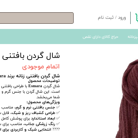
ورود
/
ثبت نام
حساب کاربری من
پزخانه
حراج کالای دارای نقص
تغییر گذر واژه
سفارشات
شال گردن بافتنی زن
خروج از حساب کاربری
اتمام موجودی
شال گردن بافتنی زنانه برند Esmara
توضیحات محصول
شال گردن
Esmara
با طراحی بافتنی 
است. این شال گردن با جنس گرم و لط
شما می‌بخشد.
ویژگی‌های محصول:
✅
جنس بافتنی نرم و گرم
، مناسب ب
✅
طراحی کشباف ریز و شیک
، قابل 
✅
ابعاد استاندارد
برای پوشش کامل گردن و ا
✅
رنگ زرشکی جذاب
، مناسب برای س
????
انتخابی شیک و کاربردی برای ا