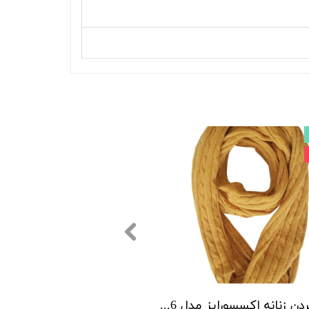
شال گردن زنانه اکسسورایز مدل P00266