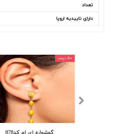
تعداد
دارای تاییدیه اروپا
۵۰ درصد
جا پاسپورتی و تراول کیت برند آی ام
گوشواره ای ام کد878