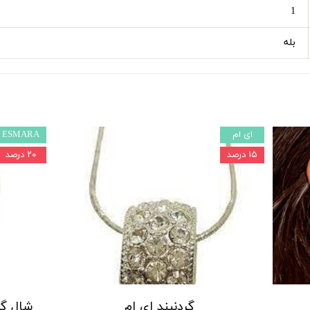
1
بله
ای ام
ESMARA
۱۵ درصد
۲۰ درصد
گردنبند ای ام