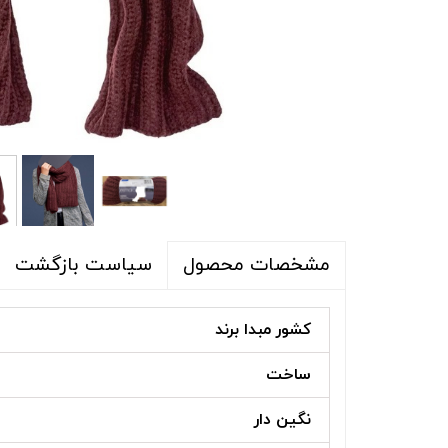
شلوار و شلوارک
اکسسوری
اکسسوری
کیف
لباس گرم
کفش زنانه
سیاست بازگشت
مشخصات محصول
کشور مبدا برند
ساخت
نگین دار