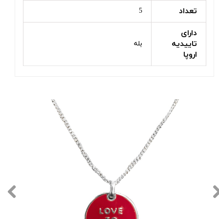
تعداد
5
دارای
تاییدیه
بله
اروپا