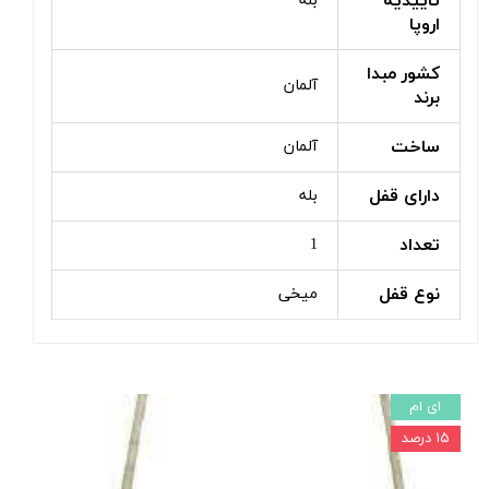
تاییدیه
بله
اروپا
کشور مبدا
آلمان
برند
ساخت
آلمان
دارای قفل
بله
تعداد
1
نوع قفل
میخی
ای ام
۱۵ درصد