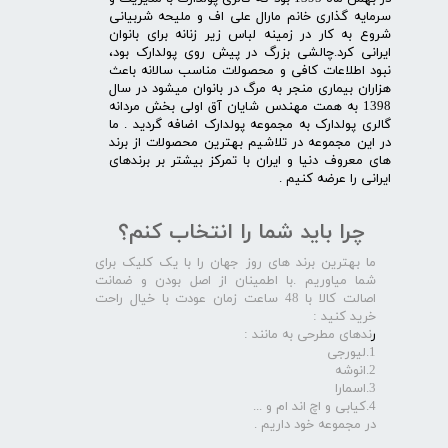
سرمایه گذاری خانم مارال علی اف و ملیحه شربیانی
شروع به کار در زمینه لباس زیر زنانه برای بانوان
ایرانی کرد.چالشی بزرگ در پیش روی پولدارک بود،
نبود اطلاعات کافی و محصولات مناسب سالانه باعث
هزاران بیماری منجر به مرگ در بانوان میشود در سال
1398 به همت مهندس شایان آق اولی بخش مردانه
گالری پولدارک به مجموعه پولدارک اضافه گردید . ما
در این مجموعه در تلاشیم بهترین محصولات از برند
های معروف دنیا و ایران با تمرکز بیشتر بر برندهای
ایرانی را عرضه کنیم .​​​​​​​
چرا باید شما را انتخاب کنم؟
ما بهترین برند های روز جهان را با یک کلیک برای
شما میاوریم .با اطمینان از اصل بودن و ضمانت
اصالت کالا با 48 ساعت زمان عودت با خیال راحت
خرید کنید :
ر
ندهای مطرحی به مانند :
1.لیورجی
2.انوشه
3.اسمارا
4.کیابی و اچ اند ام و ...
در مجموعه خود داریم .​​​​​​​