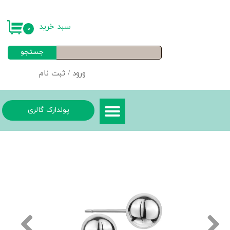
حساب کاربری من
سبد خرید
۰
تغییر گذر واژه
جستجو
سفارشات
ورود
/
ثبت نام
خروج از حساب کاربری
پولدارک گالری