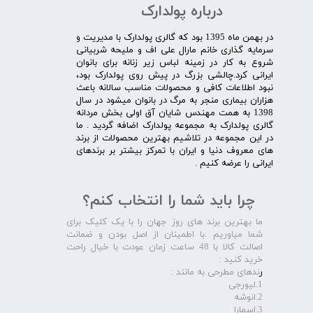
درباره پولدارک
در بهمن ماه 1395 بود که گالری پولدارک با مدیریت و
سرمایه گذاری خانم مارال علی اف و ملیحه شربیانی
شروع به کار در زمینه لباس زیر زنانه برای بانوان
ایرانی کرد.چالشی بزرگ در پیش روی پولدارک بود،
نبود اطلاعات کافی و محصولات مناسب سالانه باعث
هزاران بیماری منجر به مرگ در بانوان میشود در سال
1398 به همت مهندس شایان آق اولی بخش مردانه
گالری پولدارک به مجموعه پولدارک اضافه گردید . ما
در این مجموعه در تلاشیم بهترین محصولات از برند
های معروف دنیا و ایران با تمرکز بیشتر بر برندهای
ایرانی را عرضه کنیم .​​​​​​​
چرا باید شما را انتخاب کنم؟
ما بهترین برند های روز جهان را با یک کلیک برای
شما میاوریم .با اطمینان از اصل بودن و ضمانت
اصالت کالا با 48 ساعت زمان عودت با خیال راحت
خرید کنید :
ر
ندهای مطرحی به مانند :
1.لیورجی
2.انوشه
3.اسمارا