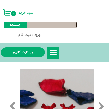
حساب کاربری من
سبد خرید
۰
تغییر گذر واژه
جستجو
سفارشات
ورود
/
ثبت نام
خروج از حساب کاربری
پولدارک گالری