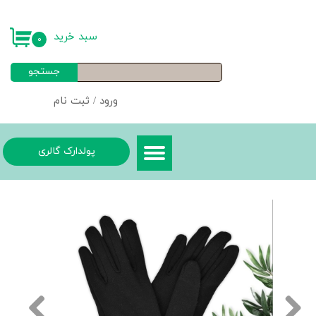
حساب کاربری من
سبد خرید
۰
تغییر گذر واژه
جستجو
سفارشات
ورود
/
ثبت نام
خروج از حساب کاربری
پولدارک گالری