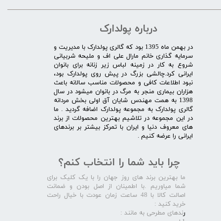
درباره پولدارک
در بهمن ماه 1395 بود که گالری پولدارک با مدیریت و
سرمایه گذاری خانم مارال علی اف و ملیحه شربیانی
شروع به کار در زمینه لباس زیر زنانه برای بانوان
ایرانی کرد.چالشی بزرگ در پیش روی پولدارک بود،
نبود اطلاعات کافی و محصولات مناسب سالانه باعث
هزاران بیماری منجر به مرگ در بانوان میشود در سال
1398 به همت مهندس شایان آق اولی بخش مردانه
گالری پولدارک به مجموعه پولدارک اضافه گردید . ما
در این مجموعه در تلاشیم بهترین محصولات از برند
های معروف دنیا و ایران با تمرکز بیشتر بر برندهای
ایرانی را عرضه کنیم .​​​​​​​
چرا باید شما را انتخاب کنم؟
ما بهترین برند های روز جهان را با یک کلیک برای
شما میاوریم .با اطمینان از اصل بودن و ضمانت
اصالت کالا با 48 ساعت زمان عودت با خیال راحت
خرید کنید :
ر
ندهای مطرحی به مانند :