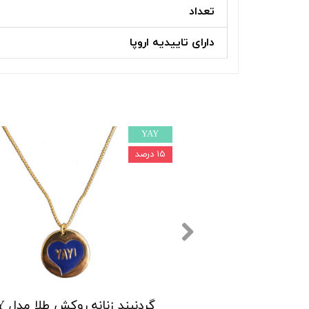
تعداد
دارای تاییدیه اروپا
YAY
۱۵ درصد
گردنبند زنانه مدل to the moon and back
گردنبند زنانه روکش طلا مدل YAY