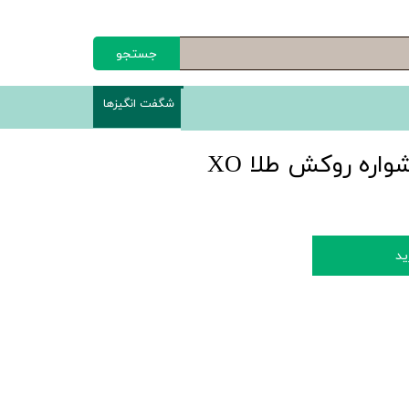
جستجو
شگفت انگیزها
اره روکش طلا XO
ید