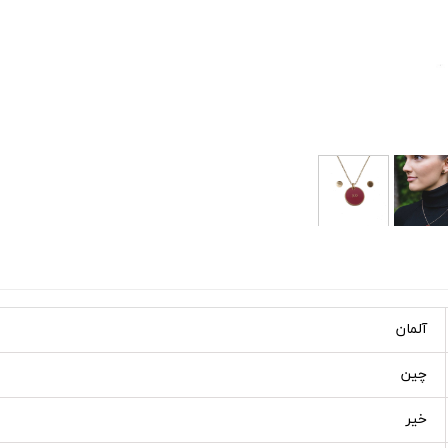
آلمان
چین
خیر