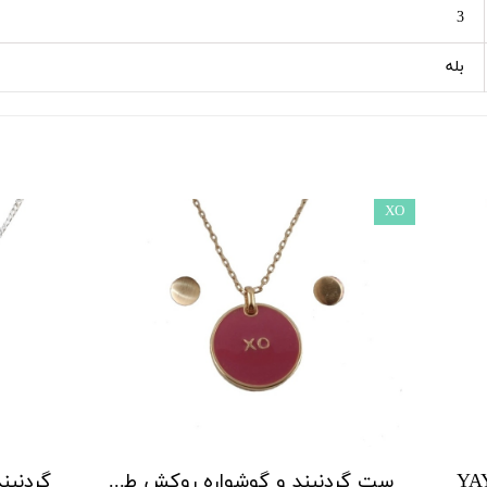
3
بله
XO
ست گردنبند و گوشواره روکش طلا XO