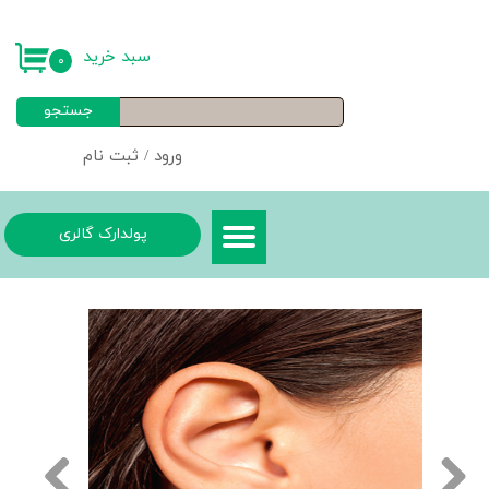
حساب کاربری من
سبد خرید
۰
تغییر گذر واژه
جستجو
سفارشات
ورود
/
ثبت نام
خروج از حساب کاربری
پولدارک گالری