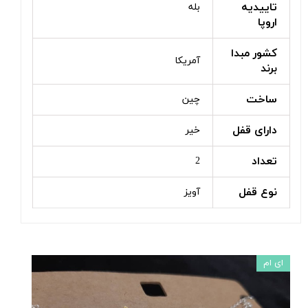
تاییدیه
بله
اروپا
کشور مبدا
آمریکا
برند
ساخت
چین
دارای قفل
خیر
تعداد
2
نوع قفل
آویز
ای ام