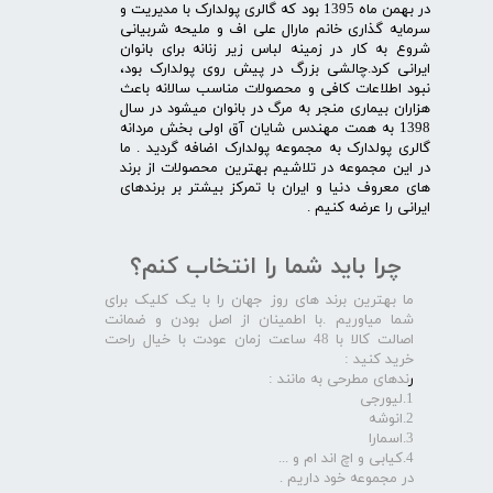
در بهمن ماه 1395 بود که گالری پولدارک با مدیریت و
سرمایه گذاری خانم مارال علی اف و ملیحه شربیانی
شروع به کار در زمینه لباس زیر زنانه برای بانوان
ایرانی کرد.چالشی بزرگ در پیش روی پولدارک بود،
نبود اطلاعات کافی و محصولات مناسب سالانه باعث
هزاران بیماری منجر به مرگ در بانوان میشود در سال
1398 به همت مهندس شایان آق اولی بخش مردانه
گالری پولدارک به مجموعه پولدارک اضافه گردید . ما
در این مجموعه در تلاشیم بهترین محصولات از برند
های معروف دنیا و ایران با تمرکز بیشتر بر برندهای
ایرانی را عرضه کنیم .​​​​​​​
چرا باید شما را انتخاب کنم؟
ما بهترین برند های روز جهان را با یک کلیک برای
شما میاوریم .با اطمینان از اصل بودن و ضمانت
اصالت کالا با 48 ساعت زمان عودت با خیال راحت
خرید کنید :
ر
ندهای مطرحی به مانند :
1.لیورجی
2.انوشه
3.اسمارا
4.کیابی و اچ اند ام و ...
در مجموعه خود داریم .​​​​​​​