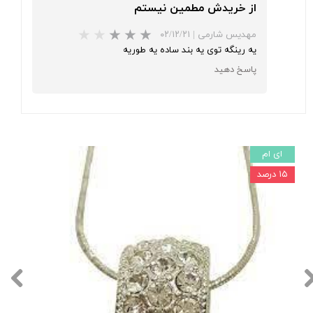
★
★
★
از خریدش مطمین نیستم
مهدیس شارمی
|
۰۲/۱۲/۲۱
یه رینگه توی یه بند ساده یه طوریه
پاسخ دهید
ای ام
۱۵ درصد
★
★
★
★
★