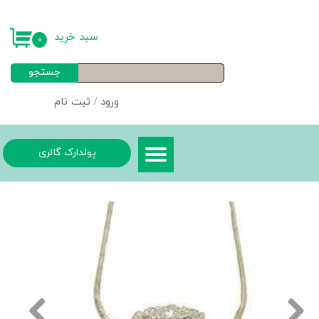
حساب کاربری من
سبد خرید
۰
تغییر گذر واژه
جستجو
سفارشات
ورود
/
ثبت نام
خروج از حساب کاربری
پولدارک گالری