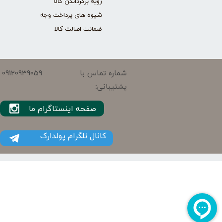
رویه برگرداندن کالا
شیوه های پرداخت وجه
ضمانت اصالت کالا
09120939059
شماره تماس با
پشتیبانی:
صفحه اینستاگرام ما
کانال تلگرام پولدارک